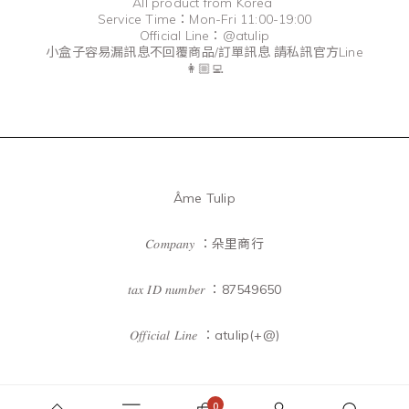
All product from Korea
Service Time：Mon-Fri 11:00-19:00
Official Line：@atulip
小盒子容易漏訊息不回覆商品/訂單訊息 請私訊官方Line
👩🏼‍💻
Âme Tulip
𝐶𝑜𝑚𝑝𝑎𝑛𝑦 ：朵里商行
𝑡𝑎𝑥 𝐼𝐷 𝑛𝑢𝑚𝑏𝑒𝑟 ：87549650
𝑂𝑓𝑓𝑖𝑐𝑖𝑎𝑙 𝐿𝑖𝑛𝑒 ：atulip(+@)