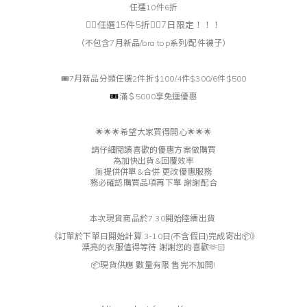
任選10件6折
❤️‍🔥任選15件5折❤️‍🔥7日限定！！！
（不包含7月新品/bra top系列/配件襪子）
🎟️7月新品分類任選2件折$100/4件$300/6件$500
🎟️
滿＄5000享免運優惠
🌟🌟🌟希望大家買得開心🌟🌟🌟
請仔細閱讀喜歡的優惠方案做購買
為加快出貨&回覆效率
無提供併單&合併 更改優惠服務
務必確認購買品項再下單 謝謝配合
本次現貨商品於7.30
開始陸續出貨
《訂單於下單日開始計算 3-10日(不含假日)完成寄出📦》
漂亮的衣服值得等待 謝謝您的喜歡🫶🏻
📦現貨供應 數量有限 售完不加開!