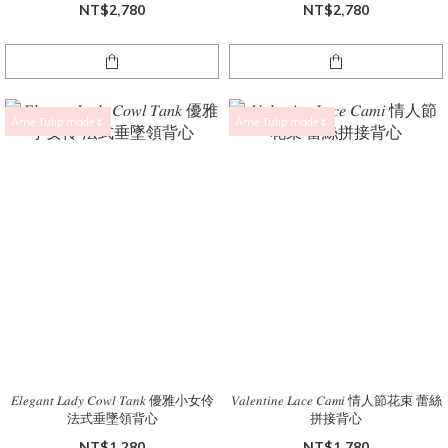
NT$2,780
NT$2,780
Âme Tulip made🌷
Âme Tulip made🌷
𝐸𝑙𝑒𝑔𝑎𝑛𝑡 𝐿𝑎𝑑𝑦 𝐶𝑜𝑤𝑙 𝑇𝑎𝑛𝑘 優雅小女伶
𝑉𝑎𝑙𝑒𝑛𝑡𝑖𝑛𝑒 𝐿𝑎𝑐𝑒 𝐶𝑎𝑚𝑖 情人節花束 蕾絲
法式垂墜領背心
拼接背心
NT$1,280
NT$1,780