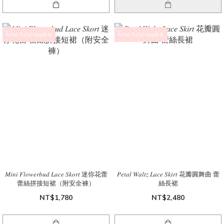
Âme Tulip made🌷
Âme Tulip made🌷
𝑀𝑖𝑛𝑖 𝐹𝑙𝑜𝑤𝑒𝑟𝑏𝑢𝑑 𝐿𝑎𝑐𝑒 𝑆𝑘𝑜𝑟𝑡 迷你花蕾
𝑃𝑒𝑡𝑎𝑙 𝑊𝑎𝑙𝑡𝑧 𝐿𝑎𝑐𝑒 𝑆𝑘𝑖𝑟𝑡 花瓣圓舞曲 蕾
蕾絲拼接短裙（附安全褲）
絲長裙
NT$1,780
NT$2,480