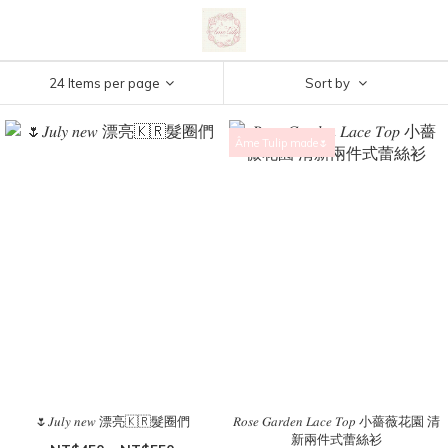
24 Items per page
Sort by
Âme Tulip made🌷
🌷𝐽𝑢𝑙𝑦 𝑛𝑒𝑤 漂亮🇰🇷髮圈們
𝑅𝑜𝑠𝑒 𝐺𝑎𝑟𝑑𝑒𝑛 𝐿𝑎𝑐𝑒 𝑇𝑜𝑝 小薔薇花園 清
新兩件式蕾絲衫