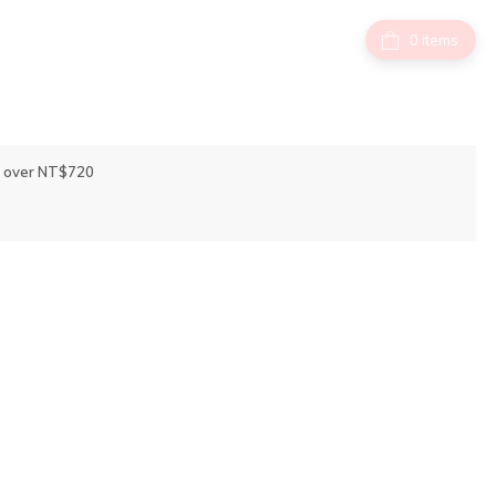
items
f over NT$720