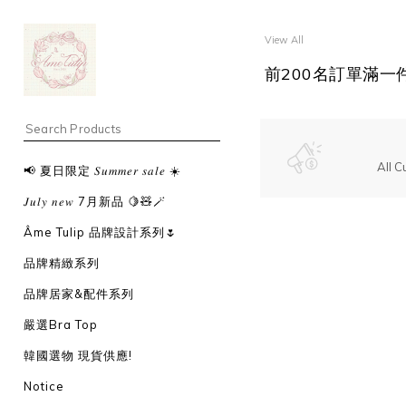
View All
前200名訂單滿一
All C
📢 夏日限定 𝑆𝑢𝑚𝑚𝑒𝑟 𝑠𝑎𝑙𝑒 ☀️
𝐽𝑢𝑙𝑦 𝑛𝑒𝑤 7月新品 🍋🧸🪄
Âme Tulip 品牌設計系列🌷
品牌精緻系列
品牌居家&配件系列
嚴選Bra Top
韓國選物 現貨供應!
Notice