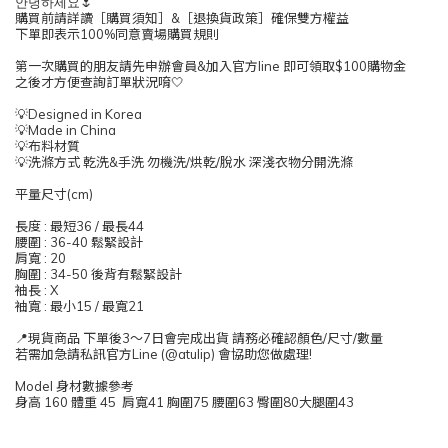
안녕하세요🌷
購買前請詳讀［購買須知］&［退換貨政策］確保雙方權益
下單即表示100%同意賣場購買規則
第一次購買的朋友請先申辦會員&加入官方line 即可領取$100購物金
之後才方便查詢訂單狀況唷🤍
💡Designed in Korea
💡Made in China
💡布料材質
💡洗滌方式 乾洗&手洗 勿機洗/烘乾/脫水 深淺衣物分開洗滌
平量尺寸(cm)
長度 : 最短36 / 最長44
腰圍
: 36-40 鬆緊設計
肩寬 : 20
胸圍 : 34-50 後背有鬆緊設計
袖長 : X
袖寬 : 最小15 / 最寬21
📍現貨商品 下單後3～7日會完成出貨 請務必確認顏色/尺寸/數量
若需加急請私訊官方Line (@atulip) 會協助您做處理!
Model 身材數據參考
身高 160 體重 45 肩寬41 胸圍75 腰圍63 臀圍80大腿圍43