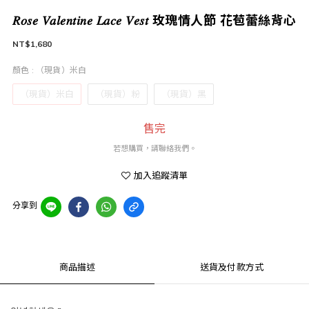
𝑅𝑜𝑠𝑒 𝑉𝑎𝑙𝑒𝑛𝑡𝑖𝑛𝑒 𝐿𝑎𝑐𝑒 𝑉𝑒𝑠𝑡 玫瑰情人節 花苞蕾絲背心
NT$1,680
顏色
: （現貨）米白
（現貨）米白
（現貨）粉
（現貨）黑
售完
若想購買，請聯絡我們。
加入追蹤清單
分享到
商品描述
送貨及付款方式