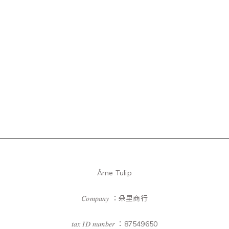
Âme Tulip
𝐶𝑜𝑚𝑝𝑎𝑛𝑦 ：朵里商行
𝑡𝑎𝑥 𝐼𝐷 𝑛𝑢𝑚𝑏𝑒𝑟 ：87549650