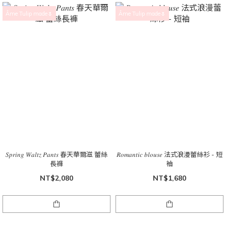
Âme Tulip made🌷
Âme Tulip made🌷
𝑆𝑝𝑟𝑖𝑛𝑔 𝑊𝑎𝑙𝑡𝑧 𝑃𝑎𝑛𝑡𝑠 春天華爾滋 蕾絲
𝑅𝑜𝑚𝑎𝑛𝑡𝑖𝑐 𝑏𝑙𝑜𝑢𝑠𝑒 法式浪漫蕾絲衫 - 短
長褲
袖
NT$2,080
NT$1,680