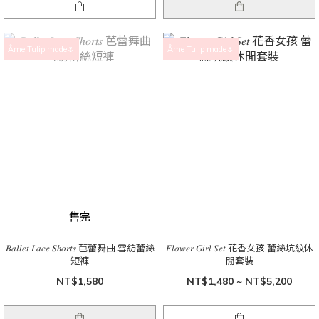
Âme Tulip made🌷
Âme Tulip made🌷
售完
𝐵𝑎𝑙𝑙𝑒𝑡 𝐿𝑎𝑐𝑒 𝑆ℎ𝑜𝑟𝑡𝑠 芭蕾舞曲 雪紡蕾絲
𝐹𝑙𝑜𝑤𝑒𝑟 𝐺𝑖𝑟𝑙 𝑆𝑒𝑡 花香女孩 蕾絲坑紋休
短褲
閒套裝
NT$1,580
NT$1,480 ~ NT$5,200