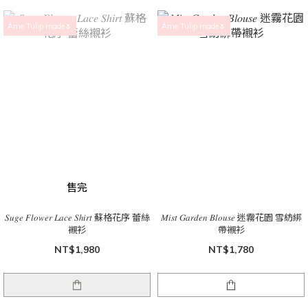
Âme Tulip made🌷
Âme Tulip made🌷
售完
𝑆𝑢𝑔𝑒 𝐹𝑙𝑜𝑤𝑒𝑟 𝐿𝑎𝑐𝑒 𝑆ℎ𝑖𝑟𝑡 蘇格花序 蕾絲
𝑀𝑖𝑠𝑡 𝐺𝑎𝑟𝑑𝑒𝑛 𝐵𝑙𝑜𝑢𝑠𝑒 迷霧花園 雪紡綁
襯衫
帶襯衫
NT$1,980
NT$1,780