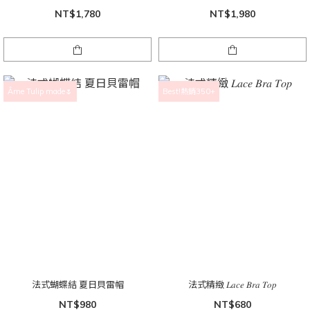
NT$1,780
NT$1,980
Âme Tulip made🌷
Best!熱銷350+
法式蝴蝶結 夏日貝雷帽
法式精緻 𝐿𝑎𝑐𝑒 𝐵𝑟𝑎 𝑇𝑜𝑝
NT$980
NT$680