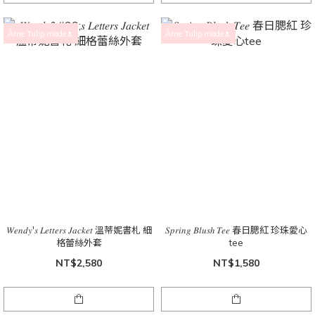
Âme Tulip made🌷
Âme Tulip made🌷
𝑊𝑒𝑛𝑑𝑦'𝑠 𝐿𝑒𝑡𝑡𝑒𝑟𝑠 𝐽𝑎𝑐𝑘𝑒𝑡 溫蒂妮書札 細
𝑆𝑝𝑟𝑖𝑛𝑔 𝐵𝑙𝑢𝑠ℎ 𝑇𝑒𝑒 春日腮紅 珍珠愛心
格蕾絲外套
tee
NT$2,580
NT$1,580