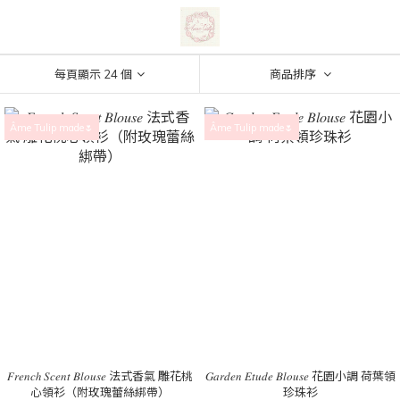
每頁顯示 24 個
商品排序
Âme Tulip made🌷
Âme Tulip made🌷
𝐹𝑟𝑒𝑛𝑐ℎ 𝑆𝑐𝑒𝑛𝑡 𝐵𝑙𝑜𝑢𝑠𝑒 法式香氣 雕花桃
𝐺𝑎𝑟𝑑𝑒𝑛 𝐸𝑡𝑢𝑑𝑒 𝐵𝑙𝑜𝑢𝑠𝑒 花園小調 荷葉領
心領衫（附玫瑰蕾絲綁帶）
珍珠衫