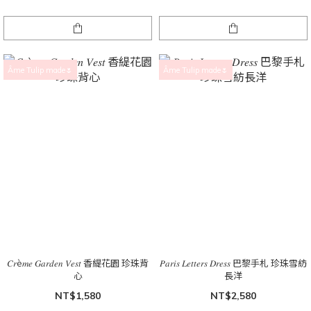
Âme Tulip made🌷
Âme Tulip made🌷
𝐶𝑟è𝑚𝑒 𝐺𝑎𝑟𝑑𝑒𝑛 𝑉𝑒𝑠𝑡 香緹花園 珍珠背
𝑃𝑎𝑟𝑖𝑠 𝐿𝑒𝑡𝑡𝑒𝑟𝑠 𝐷𝑟𝑒𝑠𝑠 巴黎手札 珍珠雪紡
心
長洋
NT$1,580
NT$2,580