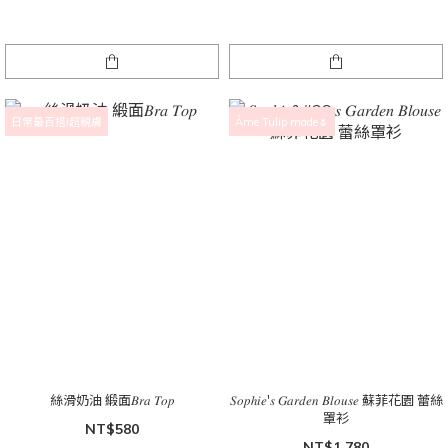
日常最百搭!超親膚
Âme Tulip made🌷
絲滑奶油 緞面𝐵𝑟𝑎 𝑇𝑜𝑝
𝑆𝑜𝑝ℎ𝑖𝑒'𝑠 𝐺𝑎𝑟𝑑𝑒𝑛 𝐵𝑙𝑜𝑢𝑠𝑒 蘇菲花園 蕾絲
罩衫
NT$580
NT$1,780