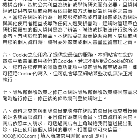
機構合作，基於公共利益為統計或學術研究而有必要，且資料
經過提供者處理或蒐集著依其揭露方式無從識別特定之當事
人。當您在網站的行為，違反服務條款或可能損害或妨礙網站
與其他使用者權益或導致任何人遭受損害時，經網站管理單位
研析揭露您的個人資料是為了辨識、聯絡或採取法律行動所必
要者。有利於您的權益。本網站委託廠商協助蒐集、處理或利
用您的個人資料時，將對委外廠商或個人善盡監督管理之責。
六、Cookie之使用為了提供您最佳的服務，本網站會在您的
電腦中放置並取用我們的Cookie，若您不願接受Cookie的寫
入，您可在您使用的瀏覽器功能項中設定隱私權等級為高，即
可拒絕Cookie的寫入，但可能會導至網站某些功能無法正常
執行 。
七、隱私權保護政策之修正本網站隱私權保護政策將因應需求
隨時進行修正，修正後的條款將刊登於網站上。
八、資料之查閱與刪除會員能隨時在網站的會員帳號查看授權
的姓名與電郵資料，並且僅作為商店會員、訂單資料的內容。
商店依照本人請求，可透過商店右上角聯絡我們管道提出刪
除、停止使用該個人資料的要求。相關需求可來信至：
XXX@XXX.com ( 填入商店常用聯繫 email 即可 )