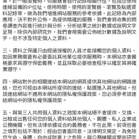
等。於一般瀏覽時，伺服器會自行記錄相關行徑，包括您使用
連線設備的IP位址、使用時間、使用的瀏覽器、瀏覽及點選資
料記錄等，做為我們增進網站服務的參考依據，此記錄為內部
應用，決不對外公佈。為提供精確的服務，我們會將收集的問
卷調查內容進行統計與分析，分析結果之統計數據或說明文字
呈現，除供內部研究外，我們會視需要公佈統計數據及說明文
字，但不涉及特定個人之資料。
三、資料之保護只由經過授權的人員才能接觸您的個人資料，
如因業務需要有必要委託其他單位提供服務時，本網站亦會嚴
格要求其遵守保密義務，並且採取必要檢查程序以確定其將確
實遵守。
四、網站對外的相關連結本網站的網頁提供其他網站的網路連
結，您也可經由本網站所提供的連結，點選進入其他網站。但
該連結網站不適用本網站的隱私權保護政策，您必須參考該連
結網站中的隱私權保護政策。
五、與第三人共用個人資料之政策本網站絕不會提供、交換、
出租或出售任何您的個人資料給其他個人、團體、私人企業或
公務機關，但有法律依據或合約義務者，不在此限。前項但書
之情形包括不限於：經由您書面同意。法律明文規定。為免除
您生命、身體、自由或財產上之危險。與公務機關或學術研究