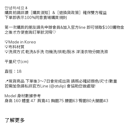
안녕하세요🌷
購買前請詳讀［購買須知］&［退換貨政策］確保雙方權益
下單即表示100%同意賣場購買規則
第一次購買的朋友請先申辦會員&加入官方line 即可領取$100購物金
之後才方便查詢訂單狀況唷🤍
💡Made in Korea
💡布料材質
💡洗滌方式 乾洗&手洗 勿機洗/烘乾/脫水 深淺衣物分開洗滌
平量尺寸(cm)
直徑：18
📍現貨商品 下單後3～7日會完成出貨 請務必確認顏色/尺寸/數量
若需加急請私訊官方Line (@atulip) 會協助您做處理!
Model 身材數據參考
身高 160 體重 47 肩寬41 胸圍75 腰圍63 臀圍80大腿圍43
了解更多