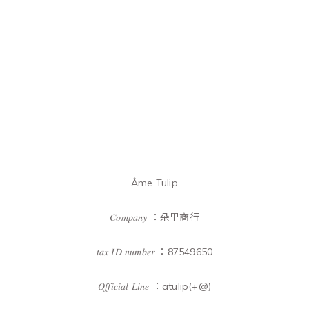
Âme Tulip
𝐶𝑜𝑚𝑝𝑎𝑛𝑦 ：朵里商行
𝑡𝑎𝑥 𝐼𝐷 𝑛𝑢𝑚𝑏𝑒𝑟 ：87549650
𝑂𝑓𝑓𝑖𝑐𝑖𝑎𝑙 𝐿𝑖𝑛𝑒 ：atulip(+@)