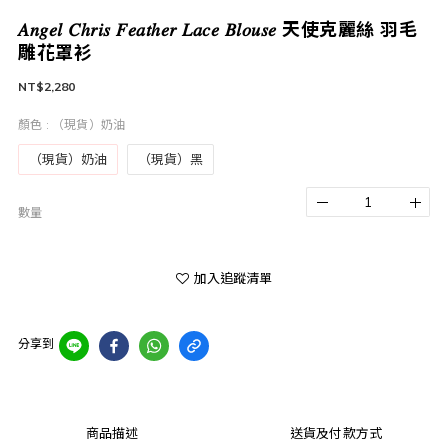
𝐴𝑛𝑔𝑒𝑙 𝐶ℎ𝑟𝑖𝑠 𝐹𝑒𝑎𝑡ℎ𝑒𝑟 𝐿𝑎𝑐𝑒 𝐵𝑙𝑜𝑢𝑠𝑒 天使克麗絲 羽毛
雕花罩衫
NT$2,280
顏色
: （現貨）奶油
（現貨）奶油
（現貨）黑
數量
加入追蹤清單
分享到
商品描述
送貨及付款方式