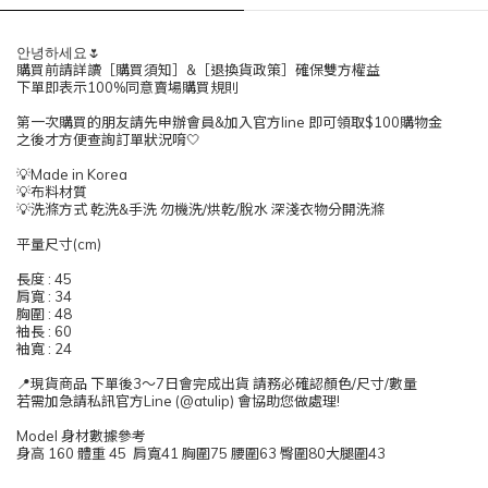
안녕하세요🌷
購買前請詳讀［購買須知］&［退換貨政策］確保雙方權益
下單即表示100%同意賣場購買規則
第一次購買的朋友請先申辦會員&加入官方line 即可領取$100購物金
之後才方便查詢訂單狀況唷🤍
💡Made in Korea
💡布料材質
💡洗滌方式 乾洗&手洗 勿機洗/烘乾/脫水 深淺衣物分開洗滌
平量尺寸(cm)
長度 : 45
肩寬 : 34
胸圍 : 48
袖長 : 60
袖寬 : 24
📍現貨商品 下單後3～7日會完成出貨 請務必確認顏色/尺寸/數量
若需加急請私訊官方Line (@atulip) 會協助您做處理!
Model 身材數據參考
身高 160 體重 45 肩寬41 胸圍75 腰圍63 臀圍80大腿圍43