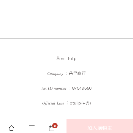
Âme Tulip
𝐶𝑜𝑚𝑝𝑎𝑛𝑦 ：朵里商行
𝑡𝑎𝑥 𝐼𝐷 𝑛𝑢𝑚𝑏𝑒𝑟 ：87549650
𝑂𝑓𝑓𝑖𝑐𝑖𝑎𝑙 𝐿𝑖𝑛𝑒 ：atulip(+@)
加入購物車