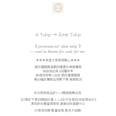
A Tulip → Âme Tulip
《 𝑝𝑟𝑜𝑛𝑜𝑢𝑛𝑐𝑒𝑑 “𝑎ℎ𝑚 𝑡𝑢𝑙𝑖𝑝”》
— 𝑠𝑜𝑢𝑙 𝑖𝑛 𝑏𝑙𝑜𝑜𝑚 𝑓𝑜𝑟 𝑠𝑜𝑢𝑙, 𝑓𝑜𝑟 𝑚𝑒
🌟🌟🌟希望大家買得開心🌟🌟🌟
請仔細閱讀喜歡的優惠方案做購買
為加快出貨&回覆效率
無提供併單&合併 更改優惠服務
務必確認購買品項再下單 謝謝配合
本次現貨商品於8.10
開始陸續出貨
《訂單於下單日開始計算 3-10日(不含假日)完成寄出📦》
漂亮的衣服值得等待 謝謝您的喜歡🫶🏻
📦現貨供應 數量有限 售完不加開!