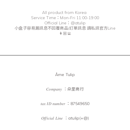
All product from Korea
Service Time：Mon-Fri 11:00-19:00
Official Line：@atulip
小盒子容易漏訊息不回覆商品/訂單訊息 請私訊官方Line
👩🏼‍💻
Âme Tulip
𝐶𝑜𝑚𝑝𝑎𝑛𝑦 ：朵里商行
𝑡𝑎𝑥 𝐼𝐷 𝑛𝑢𝑚𝑏𝑒𝑟 ：87549650
𝑂𝑓𝑓𝑖𝑐𝑖𝑎𝑙 𝐿𝑖𝑛𝑒 ：atulip(+@)