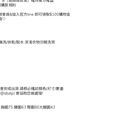
］&［退換貨政策］確保雙方權益
場購買規則
員&加入官方line 即可領取$100購物金
🤍
勿機洗/烘乾/脫水 深淺衣物分開洗滌
日會完成出貨 請務必確認顏色/尺寸/數量
atulip) 會協助您做處理!
1 胸圍75 腰圍63 臀圍80大腿圍43