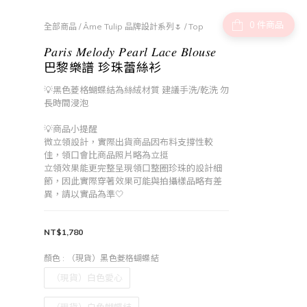
件商品
全部商品
/
Âme Tulip 品牌設計系列🌷
/
Top
𝑃𝑎𝑟𝑖𝑠 𝑀𝑒𝑙𝑜𝑑𝑦 𝑃𝑒𝑎𝑟𝑙 𝐿𝑎𝑐𝑒 𝐵𝑙𝑜𝑢𝑠𝑒
巴黎樂譜 珍珠蕾絲衫
💡黑色菱格蝴蝶結為絲絨材質 建議手洗/乾洗 勿
長時間浸泡
💡商品小提醒
微立領設計，實際出貨商品因布料支撐性較
佳，領口會比商品照片略為立挺
立領效果能更完整呈現領口整圈珍珠的設計細
節，因此實際穿著效果可能與拍攝樣品略有差
異，請以實品為準🤍
NT$1,780
顏色
: （現貨）黑色菱格蝴蝶結
（現貨）白色愛心