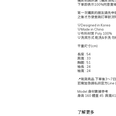
購買前請詳讀［購買須知
下單即表示100%同意賣
第一次購買的朋友請先申辦會
之後才方便查詢訂單狀況唷
💡Designed in Korea
💡Made in China
💡布料材質 Poly 100%
💡洗滌方式 乾洗&手洗 
平量尺寸(cm)
長度 : 54
肩寬 : 33
胸圍 : 51
袖長 : 24
袖寬 : 24
📍現貨商品 下單後3～7
若需加急請私訊官方Line (@
Model 身材數據參考
身高 160 體重 45 肩寬4
了解更多