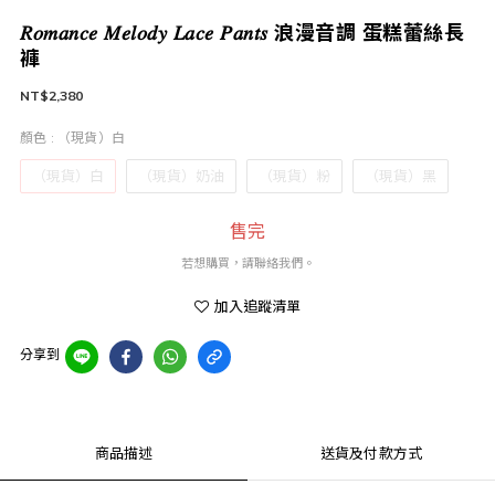
𝑅𝑜𝑚𝑎𝑛𝑐𝑒 𝑀𝑒𝑙𝑜𝑑𝑦 𝐿𝑎𝑐𝑒 𝑃𝑎𝑛𝑡𝑠 浪漫音調 蛋糕蕾絲長
褲
NT$2,380
顏色
: （現貨）白
（現貨）白
（現貨）奶油
（現貨）粉
（現貨）黑
售完
若想購買，請聯絡我們。
加入追蹤清單
分享到
商品描述
送貨及付款方式