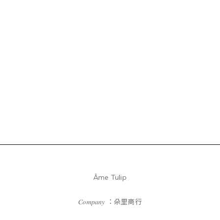
Âme Tulip
𝐶𝑜𝑚𝑝𝑎𝑛𝑦 ：朵里商行