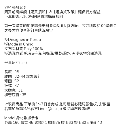
안녕하세요🌷
購買前請詳讀［購買須知］&［退換貨政策］確保雙方權益
下單即表示100%同意賣場購買規則
第一次購買的朋友請先申辦會員&加入官方line 即可領取$100購物金
之後才方便查詢訂單狀況唷🤍
💡Designed in Korea
💡Made in China
💡布料材質 Poly 100%
💡洗滌方式 乾洗&手洗 勿機洗/烘乾/脫水 深淺衣物分開洗滌
平量尺寸(cm)
長度 : 98
腰圍 : 32-44 鬆緊設計
臀圍 : 52
褲襠 : 37
大腿寬 : 31
褲管底寬 : 35
📍現貨商品 下單後3～7日會完成出貨 請務必確認顏色/尺寸/數量
若需加急請私訊官方Line (@atulip) 會協助您做處理!
Model 身材數據參考
身高 160 體重 45 肩寬41 胸圍75 腰圍63 臀圍80大腿圍43