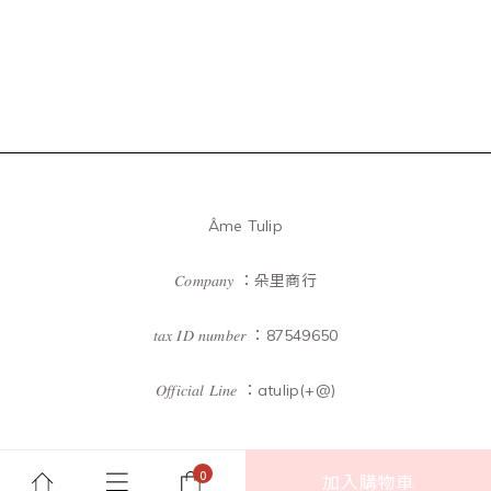
Âme Tulip
𝐶𝑜𝑚𝑝𝑎𝑛𝑦 ：朵里商行
𝑡𝑎𝑥 𝐼𝐷 𝑛𝑢𝑚𝑏𝑒𝑟 ：87549650
𝑂𝑓𝑓𝑖𝑐𝑖𝑎𝑙 𝐿𝑖𝑛𝑒 ：atulip(+@)
加入購物車