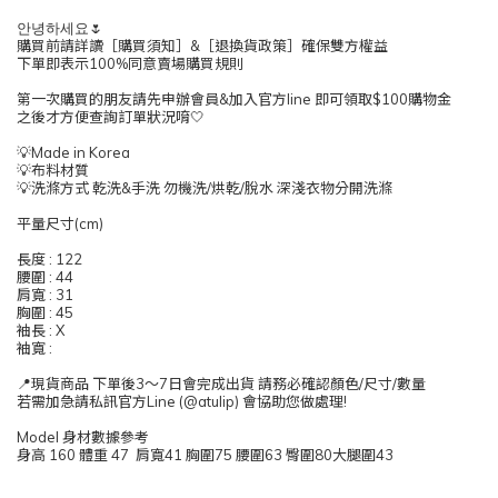
안녕하세요🌷
購買前請詳讀［購買須知］&［退換貨政策］確保雙方權益
下單即表示100%同意賣場購買規則
第一次購買的朋友請先申辦會員&加入官方line 即可領取$100購物金
之後才方便查詢訂單狀況唷🤍
💡Made in Korea
💡布料材質
💡洗滌方式 乾洗&手洗 勿機洗/烘乾/脫水 深淺衣物分開洗滌
平量尺寸(cm)
長度 : 122
腰圍 : 44
肩寬 : 31
胸圍 : 45
袖長 : X
袖寬 :
📍現貨商品 下單後3～7日會完成出貨 請務必確認顏色/尺寸/數量
若需加急請私訊官方Line (@atulip) 會協助您做處理!
Model 身材數據參考
身高 160 體重 47 肩寬41 胸圍75 腰圍63 臀圍80大腿圍43