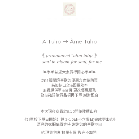
A Tulip → Âme Tulip
《 𝑝𝑟𝑜𝑛𝑜𝑢𝑛𝑐𝑒𝑑 “𝑎ℎ𝑚 𝑡𝑢𝑙𝑖𝑝”》
— 𝑠𝑜𝑢𝑙 𝑖𝑛 𝑏𝑙𝑜𝑜𝑚 𝑓𝑜𝑟 𝑠𝑜𝑢𝑙, 𝑓𝑜𝑟 𝑚𝑒
🌟🌟🌟希望大家買得開心🌟🌟🌟
請仔細閱讀喜歡的優惠方案做購買
為加快出貨&回覆效率
無提供併單&合併 更改優惠服務
務必確認購買品項再下單 謝謝配合
本次現貨商品於8.10
開始陸續出貨
《訂單於下單日開始計算 3-10日(不含假日)完成寄出📦》
漂亮的衣服值得等待 謝謝您的喜歡🫶🏻
📦現貨供應 數量有限 售完不加開!