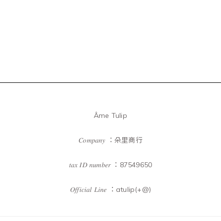
Âme Tulip
𝐶𝑜𝑚𝑝𝑎𝑛𝑦 ：朵里商行
𝑡𝑎𝑥 𝐼𝐷 𝑛𝑢𝑚𝑏𝑒𝑟 ：87549650
𝑂𝑓𝑓𝑖𝑐𝑖𝑎𝑙 𝐿𝑖𝑛𝑒 ：atulip(+@)
已選
0
件