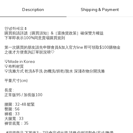
Description
Shipping & Payment
안녕하세요🌷
購買前請詳讀［購買須知］&［退換貨政策］確保雙方權益
下單即表示100%同意賣場購買規則
第一次購買的朋友請先申辦會員&加入官方line 即可領取$100購物金
之後才方便查詢訂單狀況唷🤍
💡Made in Korea
💡布料材質
💡洗滌方式 乾洗&手洗 勿機洗/烘乾/脫水 深淺衣物分開洗滌
平量尺寸(cm)
長度 :
正常版95 / 加長版100
腰圍 : 32-48 鬆緊
臀圍 : 56
褲襠 : 33
大腿寬 : 33
褲管底寬：35
📍現貨商品 下單後3～7日會完成出貨 請務必確認顏色/尺寸/數量