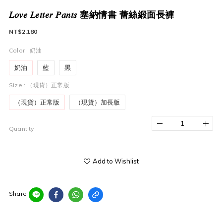
𝐿𝑜𝑣𝑒 𝐿𝑒𝑡𝑡𝑒𝑟 𝑃𝑎𝑛𝑡𝑠 塞納情書 蕾絲緞面長褲
NT$2,180
Color
: 奶油
奶油
藍
黑
Size
: （現貨）正常版
（現貨）正常版
（現貨）加長版
Quantity
Add to Wishlist
Share