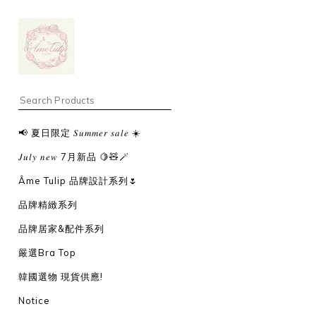
📢 夏日限定 𝑆𝑢𝑚𝑚𝑒𝑟 𝑠𝑎𝑙𝑒 ☀️
𝐽𝑢𝑙𝑦 𝑛𝑒𝑤 7月新品 🍋🧸🪄
Âme Tulip 品牌設計系列🌷
品牌精緻系列
品牌居家&配件系列
嚴選Bra Top
韓國選物 現貨供應!
Notice