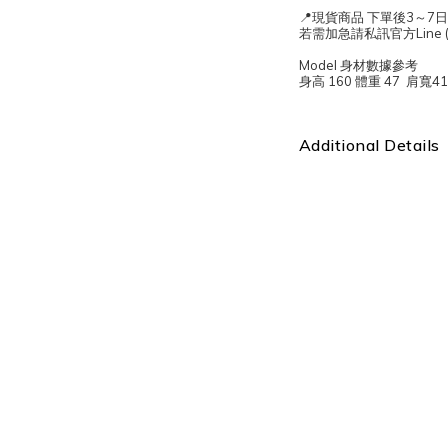
📍現貨商品 下單後3～7
若需加急請私訊官方Line (@
Model 身材數據參考
身高 160 體重 47 肩寬4
Additional Details