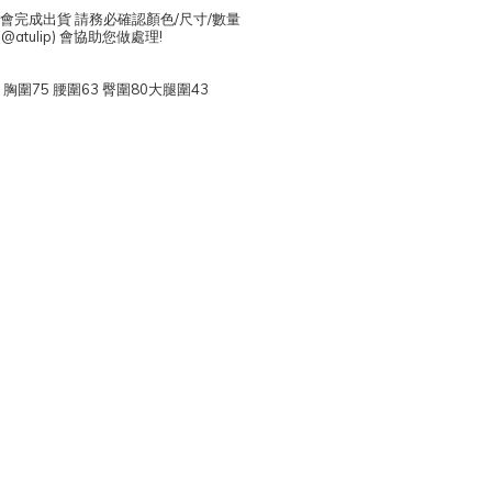
日會完成出貨 請務必確認顏色/尺寸/數量
atulip) 會協助您做處理!
1 胸圍75 腰圍63 臀圍80大腿圍43