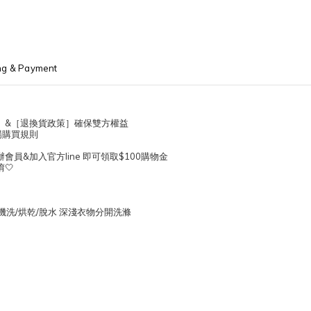
ng & Payment
］&［退換貨政策］確保雙方權益
場購買規則
員&加入官方line 即可領取$100購物金
🤍
勿機洗/烘乾/脫水 深淺衣物分開洗滌