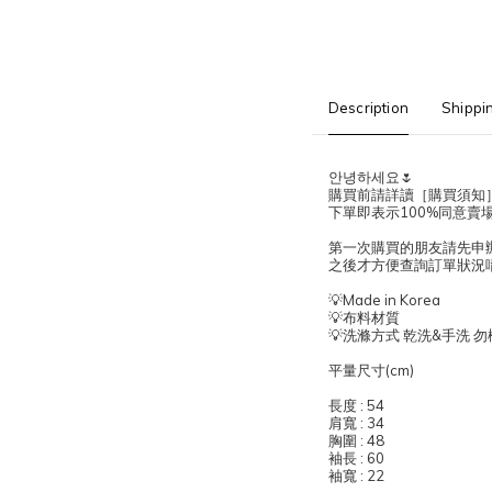
Description
Shippi
안녕하세요🌷
購買前請詳讀［購買須知
下單即表示100%同意賣
第一次購買的朋友請先申辦會
之後才方便查詢訂單狀況唷
💡Made in Korea
💡布料材質
💡洗滌方式 乾洗&手洗 
平量尺寸(cm)
長度 : 54
肩寬 : 34
胸圍 : 48
袖長 : 60
袖寬 : 22