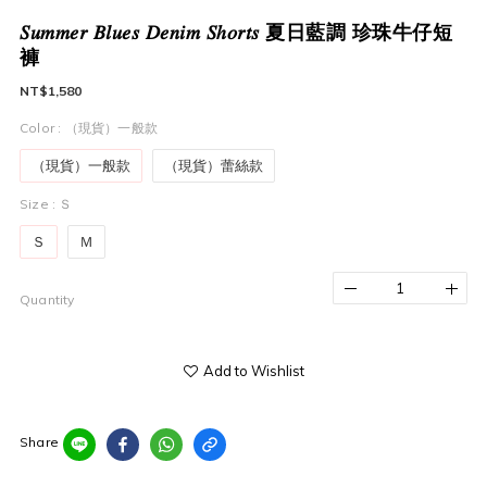
𝑆𝑢𝑚𝑚𝑒𝑟 𝐵𝑙𝑢𝑒𝑠 𝐷𝑒𝑛𝑖𝑚 𝑆ℎ𝑜𝑟𝑡𝑠 夏日藍調 珍珠牛仔短
褲
NT$1,580
Color
: （現貨）一般款
（現貨）一般款
（現貨）蕾絲款
Size
: Ｓ
Ｓ
Ｍ
Quantity
Add to Wishlist
Share