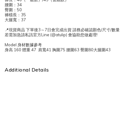
腰圍：34
臀圍：50
褲檔長：35
大腿寬：37
📍現貨商品 下單後3～7日會完成出貨 請務必確認顏色/尺寸/數量
若需加急請私訊官方Line (@atulip) 會協助您做處理!
Model 身材數據參考
身高 160 體重 47 肩寬41 胸圍75 腰圍63 臀圍80大腿圍43
Additional Details