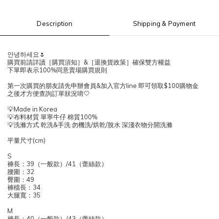
Description
Shipping & Payment
안녕하세요🌷
購買前請詳讀［購買須知］&［退換貨政策］確保雙方權益
下單即表示100%同意賣場購買規則
第一次購買的朋友請先申辦會員&加入官方line 即可領取$100購物金
之後才方便查詢訂單狀況唷🤍
💡Made in Korea
💡布料材質 單寧牛仔 棉質100%
💡洗滌方式 乾洗&手洗 勿機洗/烘乾/脫水 深淺衣物分開洗滌
平量尺寸(cm)
S
褲長：39（一般款）/41（蕾絲款）
腰圍：32
臀圍：49
褲檔長：34
大腿寬：35
M
褲長：40（一般款）/43（蕾絲款）