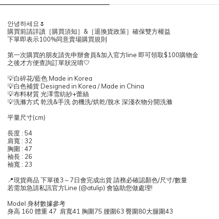
안녕하세요🌷
購買前請詳讀［購買須知］&［退換貨政策］確保雙方權益
下單即表示100%同意賣場購買規則
第一次購買的朋友請先申辦會員&加入官方line 即可領取$100購物金
之後才方便查詢訂單狀況唷🤍
💡白碎花/藍色 Made in Korea
💡白色補貨
Designed in Korea /
Made in China
💡布料材質
光澤雪紡紗+蕾絲
💡洗滌方式 乾洗&手洗 勿機洗/烘乾/脫水 深淺衣物分開洗滌
平量尺寸(cm)
長度 : 54
肩寬 : 32
胸圍 : 47
袖長 : 26
袖寬 : 23
📍現貨商品 下單後3～7日會完成出貨 請務必確認顏色/尺寸/數量
若需加急請私訊官方Line (@atulip) 會協助您做處理!
Model 身材數據參考
身高 160 體重 47 肩寬41 胸圍75 腰圍63 臀圍80大腿圍43