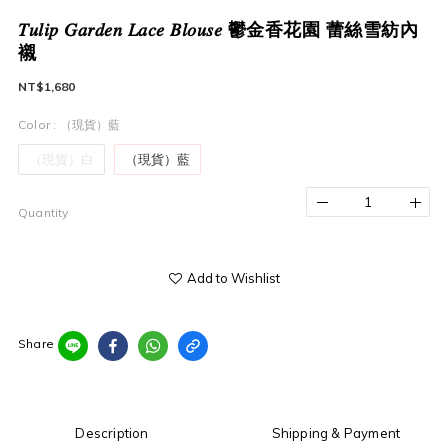
𝑇𝑢𝑙𝑖𝑝 𝐺𝑎𝑟𝑑𝑒𝑛 𝐿𝑎𝑐𝑒 𝐵𝑙𝑜𝑢𝑠𝑒 鬱金香花園 蕾絲雪紡內
襯
NT$1,680
Color
: （現貨）藍
（現貨）白
（現貨）藍
Quantity
Add to Wishlist
Share
Description
Shipping & Payment