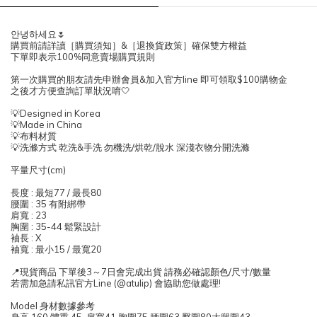
안녕하세요🌷
購買前請詳讀［購買須知］&［退換貨政策］確保雙方權益
下單即表示100%同意賣場購買規則
第一次購買的朋友請先申辦會員&加入官方line 即可領取$100購物金
之後才方便查詢訂單狀況唷🤍
💡Designed in Korea
💡Made in China
💡布料材質
💡洗滌方式 乾洗&手洗 勿機洗/烘乾/脫水 深淺衣物分開洗滌
平量尺寸(cm)
長度 : 最短77 / 最長80
腰圍 : 35 有附綁帶
肩寬 : 23
胸圍 : 35-44 鬆緊設計
袖長 : X
袖寬 : 最小15 / 最寬20
📍現貨商品 下單後3～7日會完成出貨 請務必確認顏色/尺寸/數量
若需加急請私訊官方Line (@atulip) 會協助您做處理!
Model 身材數據參考