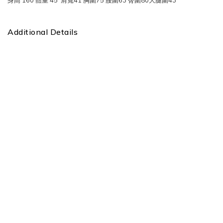
身高 160 體重 45 肩寬41 胸圍75 腰圍63 臀圍80大腿圍43
Additional Details