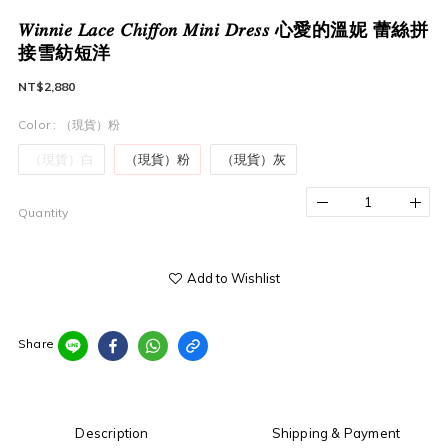
𝑊𝑖𝑛𝑛𝑖𝑒 𝐿𝑎𝑐𝑒 𝐶ℎ𝑖𝑓𝑓𝑜𝑛 𝑀𝑖𝑛𝑖 𝐷𝑟𝑒𝑠𝑠 心愛的溫妮 蕾絲拼
接雪紡短洋
NT$2,880
Color
: （現貨）粉
（現貨）白
（現貨）粉
（現貨）灰
Quantity
Add to Wishlist
Share
Description
Shipping & Payment