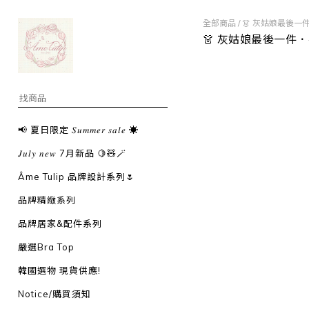
全部商品
/
👗 灰姑娘最後一
👗 灰姑娘最後一件
📢 夏日限定 𝑆𝑢𝑚𝑚𝑒𝑟 𝑠𝑎𝑙𝑒 ☀️
𝐽𝑢𝑙𝑦 𝑛𝑒𝑤 7月新品 🍋🧸🪄
Âme Tulip 品牌設計系列🌷
品牌精緻系列
品牌居家&配件系列
嚴選Bra Top
韓國選物 現貨供應!
Notice/購買須知